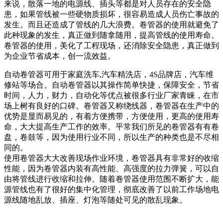
来说，散落一地的电源线、插头等都是对人员存在的安全隐
患，如果管线被一些硬物质损坏，很容易造成人员伤亡事故的
发生。而且还造成了管线的几大浪费。卷管器的使用就避免了
此种现象的发生，真正做到随拿随用，提高管线的使用寿命。
卷管器的使用，美化了工程现场，还消除安全隐患，真正做到
为企业节省成本，创一流效益。
自动卷管器可用于家庭洗车,汽车精洗店，4S品牌店，汽车维
修站等场合。自动卷管器以其操作简单快捷，保障安全，节省
时间，人力，财力，自动化等优点被很多行业厂家青睐，在市
场上树有良好的口碑。卷管器又称绕线器，卷管器在生产中的
优势是显而易见的，有着方便携带，方便使用，更高的使用寿
命，大大提高生产工作的效率。平常我们所见的卷管器有有卷
盘，卷鼓等，因为使用行业不同，所以生产的种类也是不尽相
同的。
使用卷管器大大改善现场作业环境，卷管器具有非常好的收缩
性能，因为卷管器内装有高性能、高强度的拉力弹簧，可以自
由将管线进行收缩和拉伸。随着卷管器使用范围不断扩大，能
源管线也有了很好的集中化管理，彻底改善了以前工作场地电
源线随地乱放、插座、灯泡等随处可见的散乱现象。