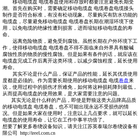
移动电缆盘 电缆卷盘使用和存放时都要注意避免长期受
潮。首先在购买时，需要确定移动电缆盘 电缆卷盘电缆接头
制作是否符合标准，有没有松动现象。尽量购买有防水功能的
电缆盘，尽量避免移动电缆盘 电缆卷盘长期在潮湿环境下使
用，以免电缆的绝缘性遭到损害，进而缩短移动电缆盘的寿
命。
远离危险物质，避免受到腐蚀。虽然长期在户外环境下工
作，使得移动电缆盘 电缆卷盘不得不面临来自外界具有酸碱
腐蚀性质的物质的慢性腐蚀。但是如果有条件的话，就应该在
电缆盘完成工作后离开这类环境，以减少腐蚀程度，延长使用
寿命。
其实不论是什么产品，保证产品的性能，延长其优质使用
度都是必须的。作为需要长期使用的移动电缆盘 电缆
卷盘
来
说，使用过程中的损伤才所难免，如何将这种损耗降到最低，
从而提高电缆盘的使用效果，是大家需要注意的问题。
其实无论是什么样的产品，即使是野狼这类大品牌高品质
的移动电缆盘 电缆卷盘，也不可能出现永远不受损伤的情
况。但是如果大家在使用时，注意以上几点要求，就可以延长
电缆盘的使用寿命，让它在工作中事半功倍了。
想要了解更多卷绕设备知识，请关注江苏英泰瑞尔卷绕设备有
限公司 http://ireel.com.cn