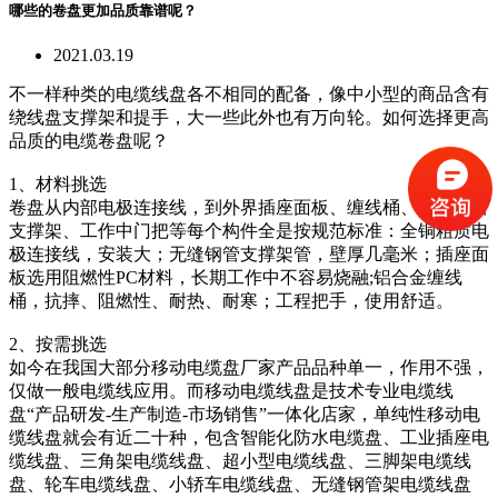
哪些的卷盘更加品质靠谱呢？
2021.03.19
不一样种类的电缆线盘各不相同的配备，像中小型的商品含有
绕线盘支撑架和提手，大一些此外也有万向轮。如何选择更高
品质的电缆卷盘呢？
1、材料挑选
卷盘从内部电极连接线，到外界插座面板、缠线桶、无缝钢管
支撑架、工作中门把等每个构件全是按规范标准：全铜粗质电
极连接线，安装大；无缝钢管支撑架管，壁厚几毫米；插座面
板选用阻燃性PC材料，长期工作中不容易烧融;铝合金缠线
桶，抗摔、阻燃性、耐热、耐寒；工程把手，使用舒适。
2、按需挑选
如今在我国大部分移动电缆盘厂家产品品种单一，作用不强，
仅做一般电缆线应用。而移动电缆线盘是技术专业电缆线
盘“产品研发-生产制造-市场销售”一体化店家，单纯性移动电
缆线盘就会有近二十种，包含智能化防水电缆盘、工业插座电
缆线盘、三角架电缆线盘、超小型电缆线盘、三脚架电缆线
盘、轮车电缆线盘、小轿车电缆线盘、无缝钢管架电缆线盘