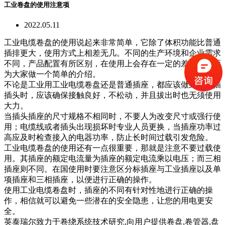
工业卷盘的使用注意项
2022.05.11
工业电缆卷盘的使用说起来非常简单，它除了体积功能比普通
插排更大，使用方式上相差无几。不同的生产环境和企业需求
不同，产品配置有所区别，在使用上会存在一定的差异，下面
为大家做一个简单的介绍。
不论是工业用工业电缆卷盘还是普通插座，都应该做到：接插
插头时，应该确保接触良好，不松动，并且拔出时也无须使用
大力。
当插头插座的尺寸规格不相同时，不要人为改变尺寸或强行使
用；电缆线或者插头出现损坏时专业人员更换，当插座功率过
高应及时检查接入的电器功率，防止长时间过载引发危险。
工业电缆卷盘的使用还有一点很重要，那就是注意不要过载使
用。其插座的额定电流量为插座的额定电流乘以电压；而三相
插座则不同。在国使用时要注意区分标插座与工业插座以及单
项插座和三相插座，以便进行正确的操作。
使用工业电缆卷盘时，插座的不同有针对性地进行正确的操
作，相信就可以避免一些潜在的安全隐患，让您的用电更安
全。
英泰瑞尔致力于卷绕系统技术研究,向用户提供卷盘,卷管器,盘